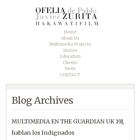
Home
About Us
Multimedia Projects
Stories
Education
Clients
News
CONTACT
Blog Archives
MULTIMEDIA EN THE GUARDIAN UK 19J,
hablan los Indignados