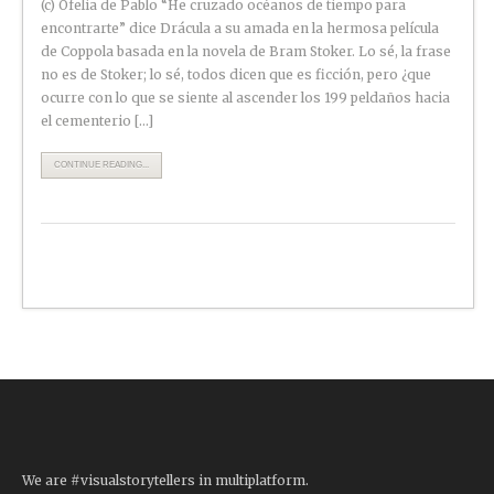
(c) Ofelia de Pablo “He cruzado océanos de tiempo para
encontrarte” dice Drácula a su amada en la hermosa película
de Coppola basada en la novela de Bram Stoker. Lo sé, la frase
no es de Stoker; lo sé, todos dicen que es ficción, pero ¿que
ocurre con lo que se siente al ascender los 199 peldaños hacia
el cementerio […]
CONTINUE READING...
We are #visualstorytellers in multiplatform.