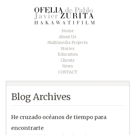
Home
About Us
Multimedia Projects
Stories
Education
Clients
News
CONTACT
Blog Archives
He cruzado océanos de tiempo para
encontrarte