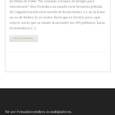
(c) Ofelia de Pablo “He cruzado océanos de tiempo para
encontrarte” dice Drácula a su amada en la hermosa película
de Coppola basada en la novela de Bram Stoker. Lo sé, la frase
no es de Stoker; lo sé, todos dicen que es ficción, pero ¿que
ocurre con lo que se siente al ascender los 199 peldaños hacia
el cementerio […]
CONTINUE READING...
We are #visualstorytellers in multiplatform.