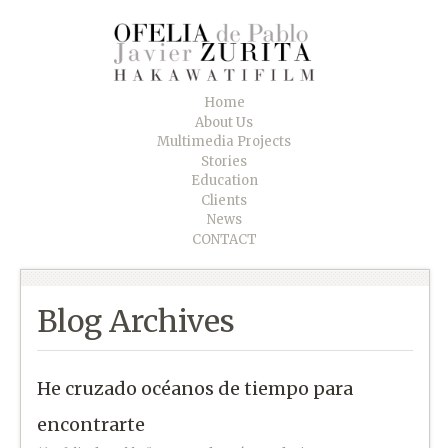
Home
About Us
Multimedia Projects
Stories
Education
Clients
News
CONTACT
Blog Archives
He cruzado océanos de tiempo para
encontrarte