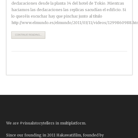
declaraciones desde la planta 34 del hotel de Tokio. Mientras
haciamos las declaraciones las replicas sacudían el edificio. Si
lo queréis escuchar hay que pinchar junto al título
http://www.elmundo.es/elmundo/2011/03/11/videos/1299860988.ht
CONTINUE READING...
We are #visualstorytellers in multiplatform.
Since our founding in 2011 Hakawatifilm, founded by