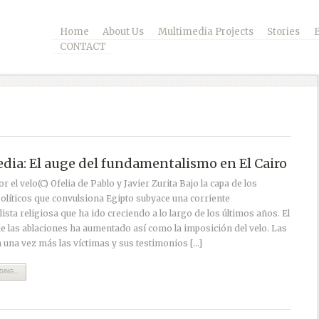
Home
About Us
Multimedia Projects
Stories
CONTACT
dia: El auge del fundamentalismo en El Cairo
 el velo(C) Ofelia de Pablo y Javier Zurita Bajo la capa de los
olíticos que convulsiona Egipto subyace una corriente
sta religiosa que ha ido creciendo a lo largo de los últimos años. El
e las ablaciones ha aumentado así como la imposición del velo. Las
 una vez más las víctimas y sus testimonios […]
ING...