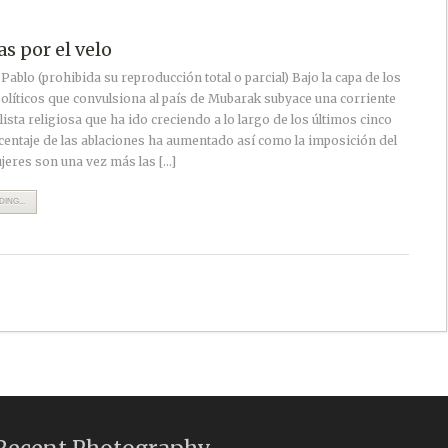
s por el velo
e Pablo (prohibida su reproducción total o parcial) Bajo la capa de los
olíticos que convulsiona al país de Mubarak subyace una corriente
sta religiosa que ha ido creciendo a lo largo de los últimos cinco
centaje de las ablaciones ha aumentado así como la imposición del
jeres son una vez más las […]
ING...