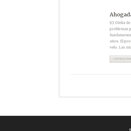
Ahogada
(C) Ofelia d
problemas p
fundamentali
años. El por
velo. Las mu
CONTINUE READ