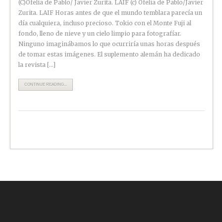
(C)Ofelia de Pablo/ Javier Zurita. LAIF (c) Ofelia de Pablo/Javier
Zurita. LAIF Horas antes de que el mundo temblara parecía un
día cualquiera, incluso precioso. Tokio con el Monte Fuji al
fondo, lleno de nieve y un cielo limpio para fotografíar.
Ninguno imaginábamos lo que ocurriría unas horas después
de tomar estas imágenes. El suplemento alemán ha dedicado
la revista […]
CONTINUE READING...