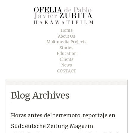
Home
About Us
Multimedia Projects
Stories
Education
Clients
News
CONTACT
Blog Archives
Horas antes del terremoto, reportaje en
Süddeutsche Zeitung Magazin