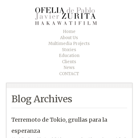
Home
About Us
Multimedia Projects
Stories
Education
Clients
News
CONTACT
Blog Archives
Terremoto de Tokio, grullas para la
esperanza