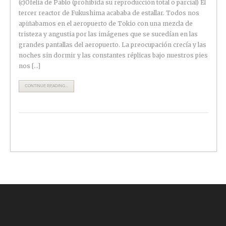
(c)Ofelia de Pablo (prohibida su reproducción total o parcial) El
tercer reactor de Fukushima acababa de estallar. Todos nos
apiñabamos en el aeropuerto de Tokio con una mezcla de
tristeza y angustia por las imágenes que se sucedían en las
grandes pantallas del aeropuerto. La preocupación crecía y las
noches sin dormir y las constantes réplicas bajo nuestros pies
nos […]
CONTINUE READING...