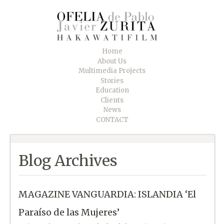
Home
About Us
Multimedia Projects
Stories
Education
Clients
News
CONTACT
Blog Archives
MAGAZINE VANGUARDIA: ISLANDIA ‘El
Paraíso de las Mujeres’