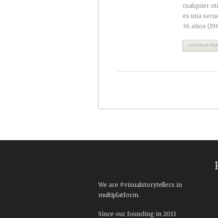
cualquier ot
es una secue
36 años (19
CONTINUE READ
We are #visualstorytellers in
multiplatform.
Since our founding in 2011