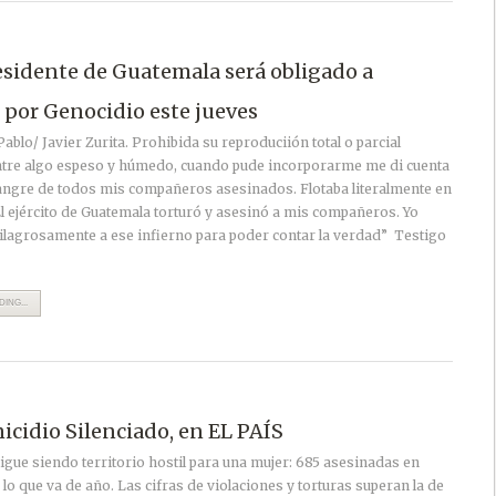
esidente de Guatemala será obligado a
 por Genocidio este jueves
 Pablo/ Javier Zurita. Prohibida su reproduciión total o parcial
tre algo espeso y húmedo, cuando pude incorporarme me di cuenta
sangre de todos mis compañeros asesinados. Flotaba literalmente en
l ejército de Guatemala torturó y asesinó a mis compañeros. Yo
ilagrosamente a ese infierno para poder contar la verdad” Testigo
ING...
icidio Silenciado, en EL PAÍS
gue siendo territorio hostil para una mujer: 685 asesinadas en
 lo que va de año. Las cifras de violaciones y torturas superan la de