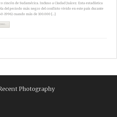
ro rincón de Sudamérica. Incluso a Ciudad Juárez. Esta estadística
la del periodo más negro del conflicto vivido en este país durante
60-1996) cuando más de 100.000 […]
ING...
Recent Photography