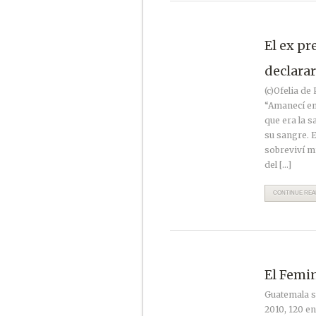
El ex pr
declarar
(c)Ofelia de
“Amanecí en
que era la 
su sangre. E
sobreviví m
del […]
CONTINUE READ
El Femin
Guatemala si
2010, 120 en