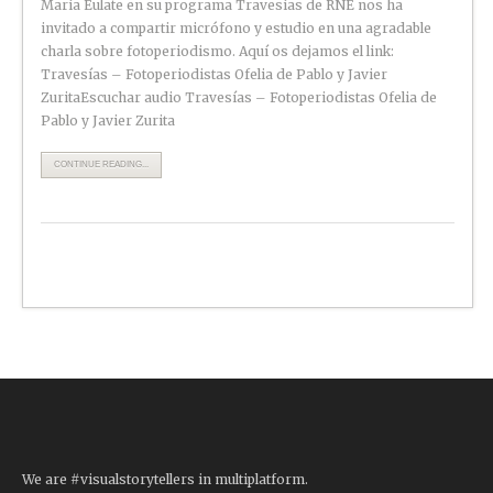
María Eulate en su programa Travesías de RNE nos ha
invitado a compartir micrófono y estudio en una agradable
charla sobre fotoperiodismo. Aquí os dejamos el link:
Travesías – Fotoperiodistas Ofelia de Pablo y Javier
ZuritaEscuchar audio Travesías – Fotoperiodistas Ofelia de
Pablo y Javier Zurita
CONTINUE READING...
We are #visualstorytellers in multiplatform.