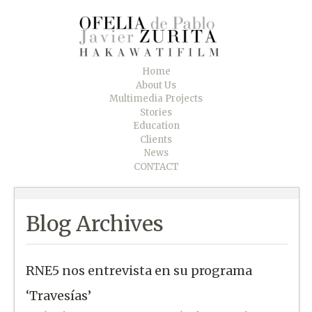
Home
About Us
Multimedia Projects
Stories
Education
Clients
News
CONTACT
Blog Archives
RNE5 nos entrevista en su programa
‘Travesías’