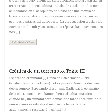
(c)Ofelia de Pablo (prohibida su reproducción total o parcial) El
tercer reactor de Fukushima acababa de estallar. Todos nos
apiñabamos en el aeropuerto de Tokio con una mezcla de
tristeza y angustia por las imágenes que se sucedían en las
grandes pantallas del aeropuerto. La preocupación crecía y las
noches sin dormir y las constantes réplicas bajo nuestros pies
nos […]
CONTINUE READING...
Crónica de un terremoto. Tokio III
Esperando el tsunami (C) Ofelia de Pablo/Javier Zurita
(Prohibida su reprodución) Tokio, piso 28. Minutos después
del terremoto. Esperando al tsunami. Nadie sabía el tamaño
de la ola. Nosotros estabamos frente al bahía -mal sitio
cuando hay un tsunami pero demasiado tarde para huir- sólo
vimos cómo se retiraba el mar, se iba hacia dentro,
aguantamos la respiración. Al final […]