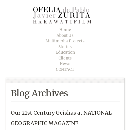
Home
About Us
Multimedia Projects
Stories
Education
Clients
News
CONTACT
Blog Archives
Our 21st Century Geishas at NATIONAL
GEOGRAPHIC MAGAZINE