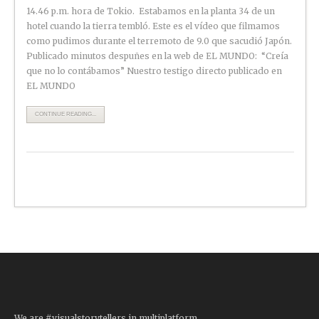
14.46 p.m. hora de Tokio. Estabamos en la planta 34 de un
hotel cuando la tierra tembló. Este es el vídeo que filmamos
como pudimos durante el terremoto de 9.0 que sacudió Japón.
Publicado minutos despuñes en la web de EL MUNDO: “Creía
que no lo contábamos” Nuestro testigo directo publicado en
EL MUNDO
CONTINUE READING...
We are #visualstorytellers in multiplatform.