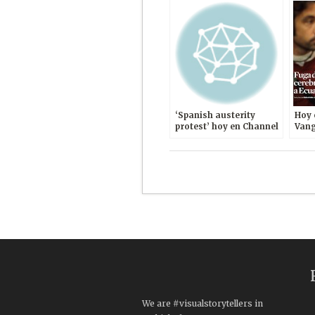
‘Spanish austerity
Hoy 
protest’ hoy en Channel
Vang
4 News UK
Cere
We are #visualstorytellers in