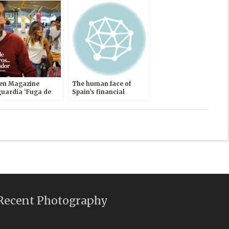
en Magazine
The human face of
uardia ‘Fuga de
Spain’s financial
bros..a Ecuador’.
agonies
Recent Photography