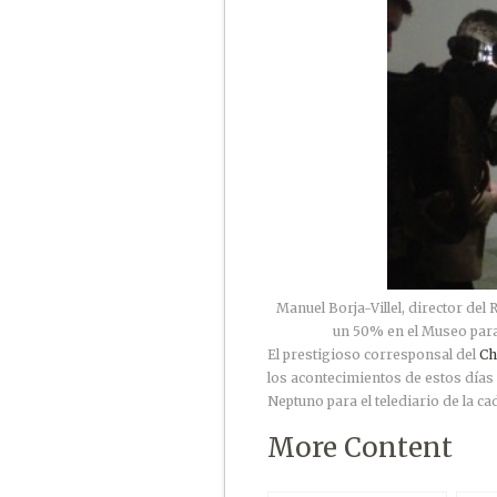
Manuel Borja-Villel, director del
un 50% en el Museo para
El prestigioso corresponsal del
Ch
los acontecimientos de estos día
Neptuno para el telediario de la ca
More Content