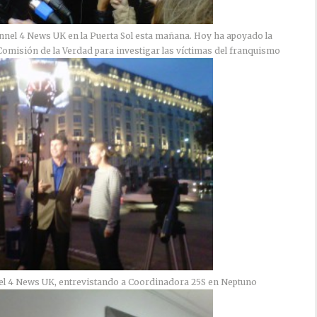
nel 4 News UK en la Puerta Sol esta mañana. Hoy ha apoyado la
 Comisión de la Verdad para investigar las víctimas del franquismo
l 4 News UK, entrevistando a Coordinadora 25S en Neptuno