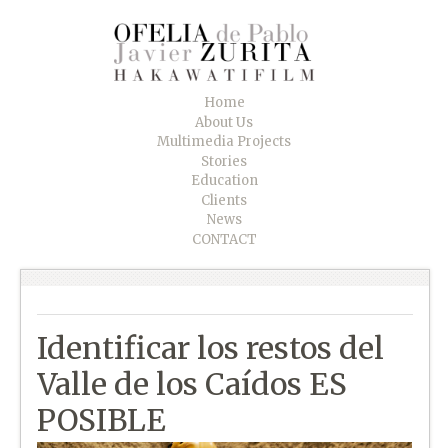
Home
About Us
Multimedia Projects
Stories
Education
Clients
News
CONTACT
Identificar los restos del
Valle de los Caídos ES
POSIBLE