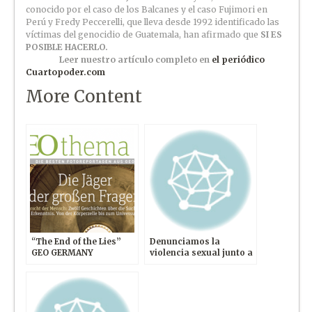
conocido por el caso de los Balcanes y el caso Fujimori en
Perú y Fredy Peccerelli, que lleva desde 1992 identificado las
víctimas del genocidio de Guatemala, han afirmado que
SI ES
POSIBLE HACERLO.
Leer nuestro artículo completo en
el periódico
Cuartopoder.com
More Content
“The End of the Lies”
Denunciamos la
GEO GERMANY
violencia sexual junto a
Lynsey Addario
(NYTimes) y Lara Logan
(CBS) en Women Under
Siege