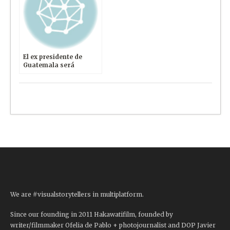
El ex presidente de
Guatemala será
obligado a declarar por
Genocidio este jueves
We are #visualstorytellers in multiplatform.
Since our founding in 2011 Hakawatifilm, founded by
writer/filmmaker Ofelia de Pablo + photojournalist and DOP Javier