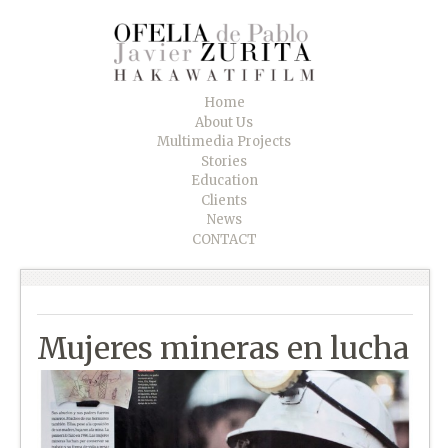
Home
About Us
Multimedia Projects
Stories
Education
Clients
News
CONTACT
Mujeres mineras en lucha