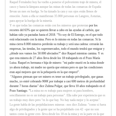
Raquel Fernández hoy ha vuelto a ponerse el polvoriento traje de minera, el
casco y hasta la lámpara aunque las minas de todas las comarcas de España
llevan un mes en huelga. Se ha tiznado la cara y sus ojos están llenos de
emoción. Junto a ella se manifiestan 35.000 personas en Langreo, Asturias,
para apoyar la huelga de la minería.
Y es que todas las comarcas están con los mineros que protestan
por los
recortes del 63% que se quieren llevar a cabo en las ayudas al carbón, que
habían sido ya pactadas hasta el 2018. “Yo soy de El Entrego, en el que todo
está relacionado con la mina. Pero es lo mismo en todas las comarcas. Si la
mina cierra 8.000 mineros perderán su trabajo y será una cadena: cerrarán las
empresas, las tiendas, los supermercados, todo el mundo tendrá que emigrar y
¿dónde nos vamos los 50.000 afectados?” dice Raquel mientras camina. Y es
que esta minera de 27 años lleva desde los 18 trabajando en el Pozo María
Luisa. Raquel es hermana e hija de minero: “mi padre murió en la mina donde
yo ahora trabajo, mi madre no quería que entrara pero es que las condiciones
eran aquí mejores que en la peluquería en la que empecé”.
“Algunos piensan que ser minero es tener un trabajo privilegiado, que ganas
mucho, yo entré cobrando 900€ por trabajar a casi 600 metros de profundidad
durante 7 horas diarias” dice Zulima Pulgar, que lleva 10 años trabajando en el
Pozo Santiago. “
La mina no es trabajo para mujeres ni para hombres,
sencillamente no es un trabajo para personas”. Ella sabe por experiencia que es
un trabajo muy duro pero “es lo que hay. No hay nada mejor y lo aceptas”.
La gente habla de las prejubilaciones mineras –nos dice Zulima- “como si fuera
algo de privilegiados y la gente que se ha prejubilado con 42 –que no son
tantos como la gente cree- lleva desde los 18 en la mina y en la parte en la que