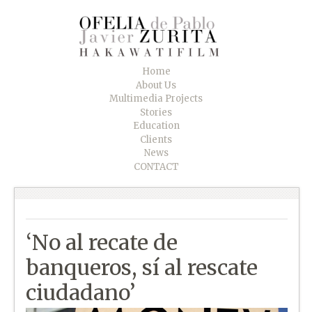
Home
About Us
Multimedia Projects
Stories
Education
Clients
News
CONTACT
‘No al recate de
banqueros, sí al rescate
ciudadano’