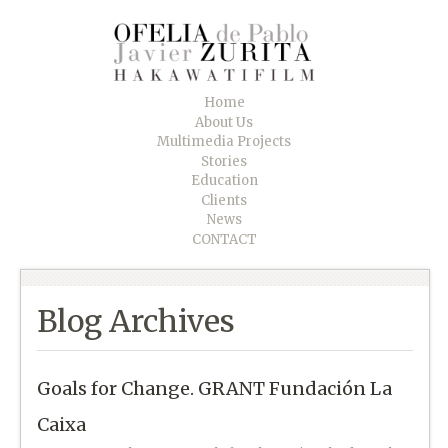
Home
About Us
Multimedia Projects
Stories
Education
Clients
News
CONTACT
Blog Archives
Goals for Change. GRANT Fundación La
Caixa