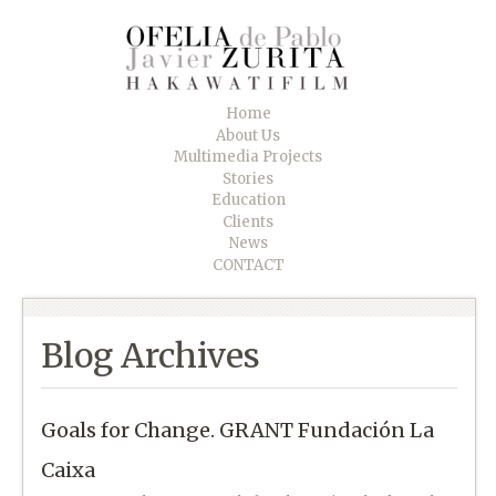
Home
About Us
Multimedia Projects
Stories
Education
Clients
News
CONTACT
Blog Archives
Goals for Change. GRANT Fundación La
Caixa