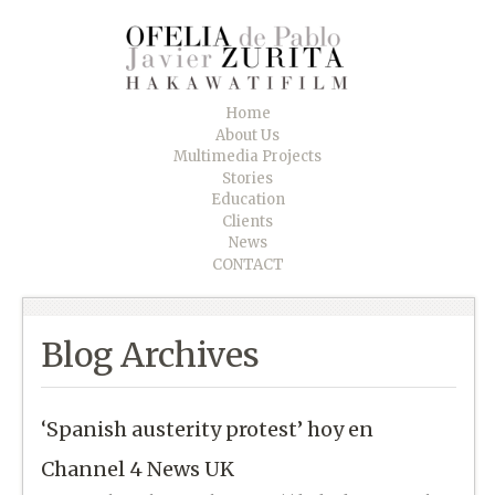
Home
About Us
Multimedia Projects
Stories
Education
Clients
News
CONTACT
Blog Archives
‘Spanish austerity protest’ hoy en
Channel 4 News UK