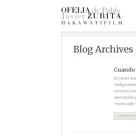
Blog Archives
Cuando 
(c) Javier B
‘indignados’
recortes so
autorizada 
‘encerrado’ 
CONTINUE READ