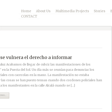
Home
About Us
Multimedia Projects
Stories
CONTACT
se vulnera el derecho a informar
auluz Acabamos de llegar de cubrir las manifestaciones de los
 en la Puerta del Sol. Un día más se reunían para denunciar los
ciales con cacerolas en la mano. La manifestación no estaba
y las cosas se han puesto tensas cuando dos cordones policiales han
a los manifestantes en la calle Alcalá cuando se […]
ING...