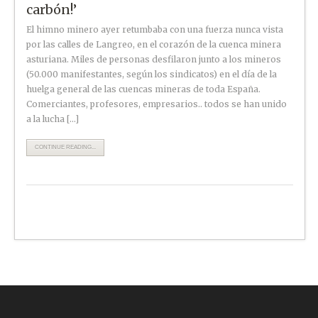
carbón!’
El himno minero ayer retumbaba con una fuerza nunca vista
por las calles de Langreo, en el corazón de la cuenca minera
asturiana. Miles de personas desfilaron junto a los mineros
(50.000 manifestantes, según los sindicatos) en el día de la
huelga general de las cuencas mineras de toda España.
Comerciantes, profesores, empresarios.. todos se han unido
a la lucha […]
CONTINUE READING...