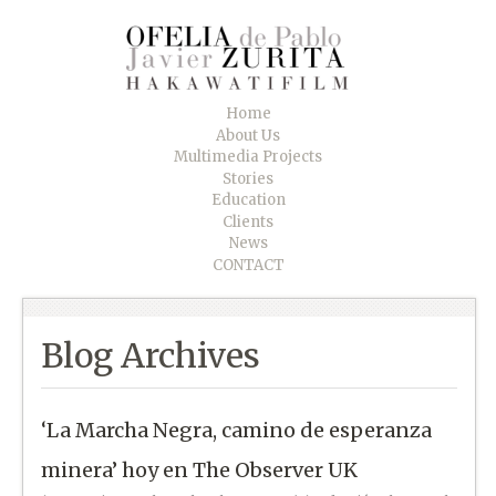
Home
About Us
Multimedia Projects
Stories
Education
Clients
News
CONTACT
Blog Archives
‘La Marcha Negra, camino de esperanza
minera’ hoy en The Observer UK