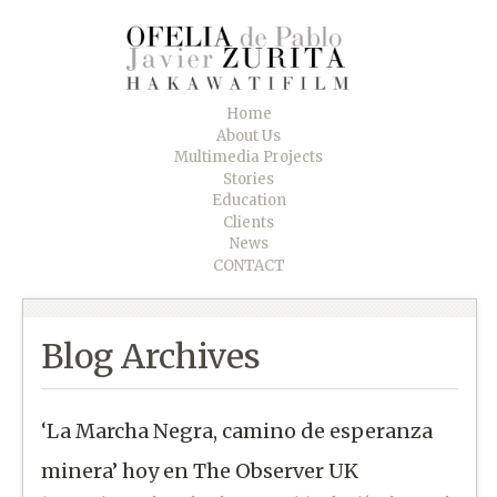
Home
About Us
Multimedia Projects
Stories
Education
Clients
News
CONTACT
Blog Archives
‘La Marcha Negra, camino de esperanza
minera’ hoy en The Observer UK