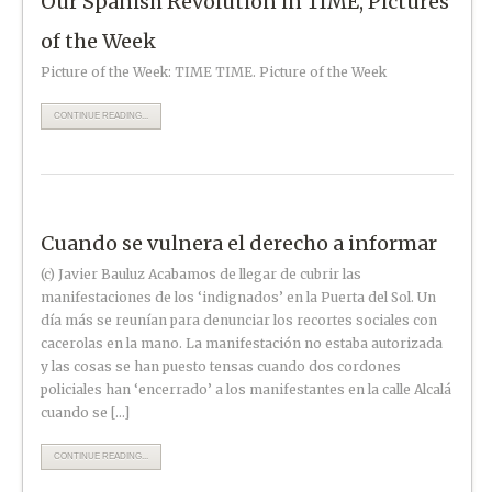
Our Spanish Revolution in TIME, Pictures
of the Week
Picture of the Week: TIME TIME. Picture of the Week
CONTINUE READING...
Cuando se vulnera el derecho a informar
(c) Javier Bauluz Acabamos de llegar de cubrir las
manifestaciones de los ‘indignados’ en la Puerta del Sol. Un
día más se reunían para denunciar los recortes sociales con
cacerolas en la mano. La manifestación no estaba autorizada
y las cosas se han puesto tensas cuando dos cordones
policiales han ‘encerrado’ a los manifestantes en la calle Alcalá
cuando se […]
CONTINUE READING...