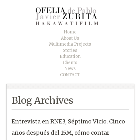
Home
About Us
Multimedia Projects
Stories
Education
Clients
News
CONTACT
Blog Archives
Entrevista en RNE3, Séptimo Vicio. Cinco
años después del 15M, cómo contar