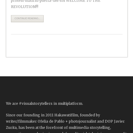
protest-madrid-puerta-del-sol WELCOME TO THE
REVOLUTION!!!
CONTINUE READING...
We are #visualstorytellers in multiplatform.
Since our founding in 2011 Hakawatifilm, founded by
writer/filmmaker Ofelia de Pablo + photojournalist and DOP Javier
Zurita, has been at the forefront of multimedia storytelling,