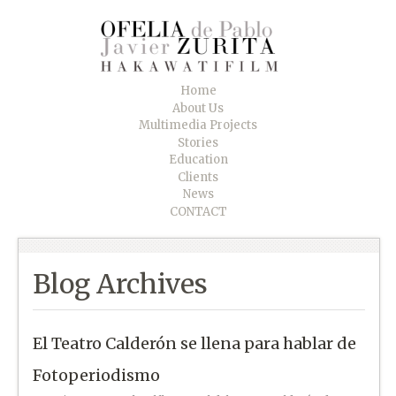
Home
About Us
Multimedia Projects
Stories
Education
Clients
News
CONTACT
Blog Archives
El Teatro Calderón se llena para hablar de
Fotoperiodismo