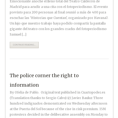
Emocionante anoche el lleno total del Teatro Calderón de
Madrid para acudir a una cita con el fotoperiodismo. El evento
previsto para 200 personas al final reunió a más de 400 para
escuchar las ‘Historias que Cuentan’, organizado por Havana7.
Un lujo que nuestro trabajo haya podido compartir la pantalla
gigante del teatro con los grandes cracks del fotoperiodismo
Samuel […]
CONTINUE READING...
The police corner the right to
information
By Ofelia de Pablo. Original text published in Cuartopoder.es
(Translation thanks to Sergio Calvo) (c) Javier Bauluz Three
hundred indignados demonstrated on Wednesday afternoon
at the Puerta del Sol because of the rise in risk premium. 15M
protesters decided in the deliberative assembly on Monday to