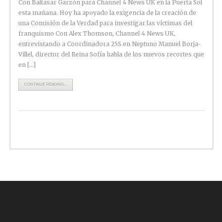
Con Baltasar Garzón para Channel 4 News UK en la Puerta Sol
esta mañana. Hoy ha apoyado la exigencia de la creación de
una Comisión de la Verdad para investigar las víctimas del
franquismo Con Alex Thomson, Channel 4 News UK,
entrevistando a Coordinadora 25S en Neptuno Manuel Borja-
Villel, director del Reina Sofía habla de los nuevos recortes que
en […]
CONTINUE READING...